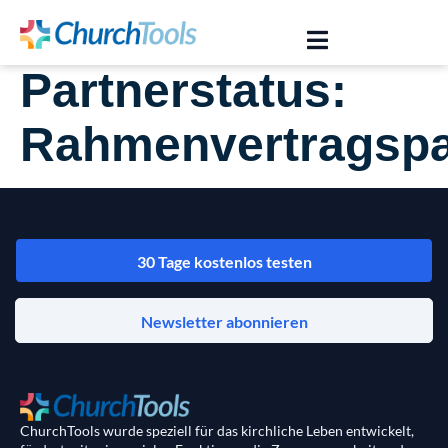
Partnerstatus:
Rahmenvertragspa
30 Tage kostenlos testen
Newsletter abonnieren
ChurchTools wurde speziell für das kirchliche Leben entwickelt,