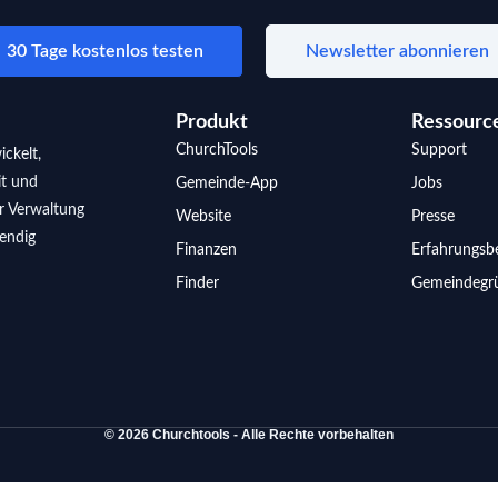
30 Tage kostenlos testen
Newsletter abonnieren
Produkt
Ressourc
ChurchTools
Support
ickelt,
it und
Gemeinde-App
Jobs
er Verwaltung
Website
Presse
endig
Finanzen
Erfahrungsbe
Finder
Gemeindegr
© 2026 Churchtools - Alle Rechte vorbehalten