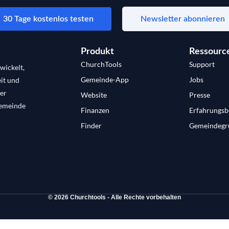
30 Tage kostenlos testen
Newsletter abonnieren
Produkt
Ressourc
ChurchTools
Support
wickelt,
Gemeinde-App
Jobs
it und
der
Website
Presse
Gemeinde
Finanzen
Erfahrungsb
Finder
Gemeindegr
© 2026 Churchtools - Alle Rechte vorbehalten