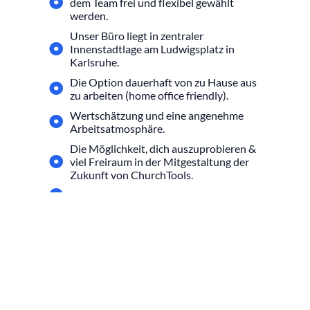
dem Team frei und flexibel gewählt
werden.
Unser Büro liegt in zentraler
Innenstadtlage am Ludwigsplatz in
Karlsruhe.
Die Option dauerhaft von zu Hause aus
zu arbeiten (home office friendly).
Wertschätzung und eine angenehme
Arbeitsatmosphäre.
Die Möglichkeit, dich auszuprobieren &
viel Freiraum in der Mitgestaltung der
Zukunft von ChurchTools.
Eine flache Unternehmenshierarchie.
Hoodie, Flip-Flops, Anzug? Du darfst
gerne leger zur Arbeit kommen.
Wir beteiligen uns mit 30 % an deiner
betrieblichen Altersvorsorge.
Mit dem EGYM-Wellpass halten wir
dich fit.